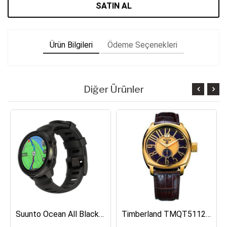
SATIN AL
Ürün Bilgileri
Ödeme Seçenekleri
Diğer Ürünler
Suunto Ocean All Black Dalış Bilgisayarı SS050982000
Timberland TMQT5112401 Erkek Kol Saati