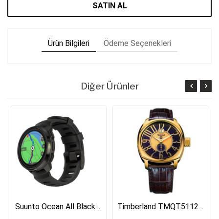
SATIN AL
Ürün Bilgileri
Ödeme Seçenekleri
Diğer Ürünler
Suunto Ocean All Black Dalış Bilgisayarı SS050982000
Timberland TMQT5112401 Erkek Kol Saati