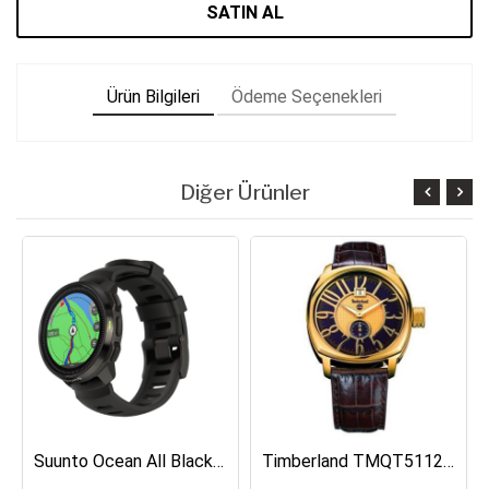
SATIN AL
Ürün Bilgileri
Ödeme Seçenekleri
Diğer Ürünler
Suunto Ocean All Black Dalış Bilgisayarı SS050982000
Timberland TMQT5112401 Erkek Kol Saati