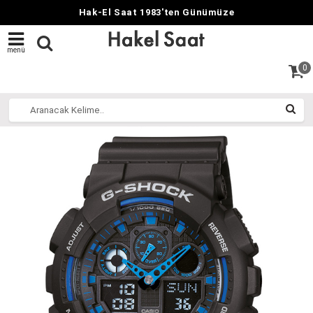
Hak-El Saat 1983'ten Günümüze
menü
0