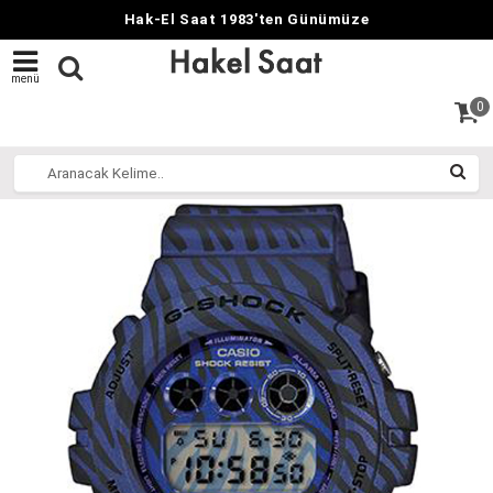
Hak-El Saat 1983'ten Günümüze
menü
0