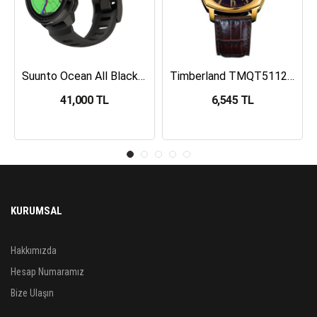
Suunto Ocean All Black Dalış Bilgisayarı SS050982000
Timberland TMQT5112401 Erkek Kol Saati
41,000 TL
6,545 TL
KURUMSAL
Hakkımızda
Hesap Numaramız
Bize Ulaşın