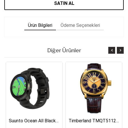
SATIN AL
Ürün Bilgileri
Ödeme Seçenekleri
Diğer Ürünler
Suunto Ocean All Black Dalış Bilgisayarı SS050982000
Timberland TMQT5112401 Erkek Kol Saati